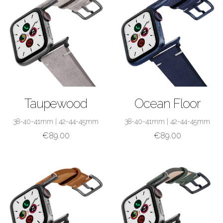
ACQUISTA
ACQUISTA
Taupewood
Ocean Floor
38-40-41mm
|
42-44-45mm
38-40-41mm
|
42-44-45mm
€
89.00
€
89.00