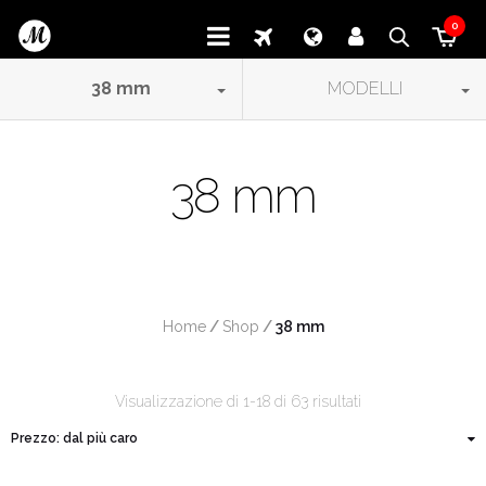
0
38
mm
MODELLI
38 mm
Home
/
Shop
/
 38 mm
Visualizzazione di 1-18 di 63 risultati