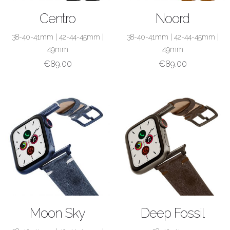
ACQUISTA
ACQUISTA
Centro
Noord
38-40-41mm
|
42-44-45mm
|
38-40-41mm
|
42-44-45mm
|
49mm
49mm
€
89.00
€
89.00
ACQUISTA
ACQUISTA
Moon Sky
Deep Fossil