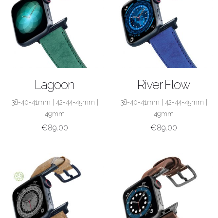
ACQUISTA
ACQUISTA
Lagoon
River Flow
38-40-41mm
|
42-44-45mm
|
38-40-41mm
|
42-44-45mm
|
49mm
49mm
€
89.00
€
89.00