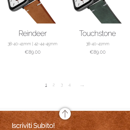
ACQUISTA
ACQUISTA
Reindeer
Touchstone
38-40-41mm
|
42-44-45mm
38-40-41mm
€
89.00
€
89.00
→
1
2
3
4
Iscriviti Subito!