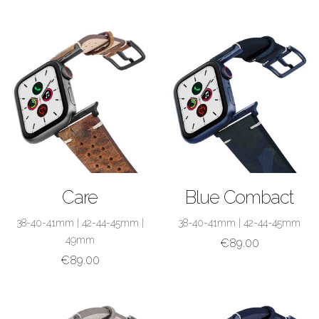
ACQUISTA
ACQUISTA
Care
Blue Combact
38-40-41mm
|
42-44-45mm
|
38-40-41mm
|
42-44-45mm
49mm
€
89.00
€
89.00