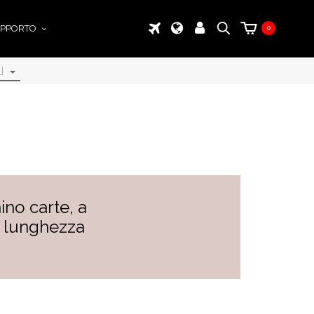
PPORTO
0
I
ino carte, a
i lunghezza