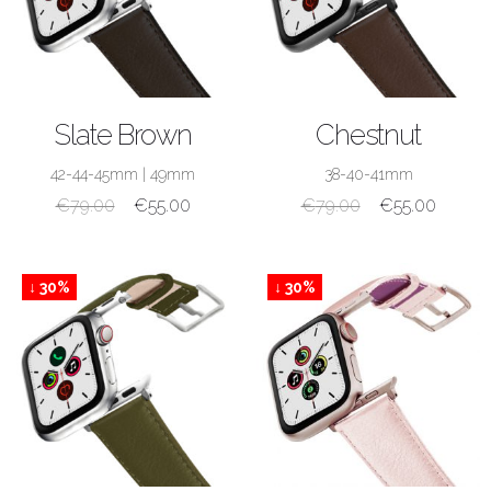
ACQUISTA
ACQUISTA
Slate Brown
Chestnut
42-44-45mm
|
49mm
38-40-41mm
€
79.00
€
55.00
€
79.00
€
55.00
↓ 30%
↓ 30%