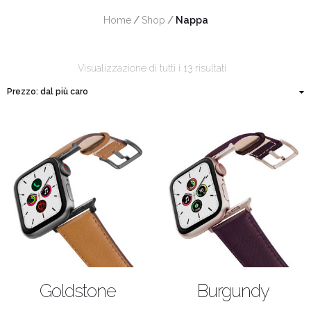
Home
/
Shop
/
 Nappa
Visualizzazione di tutti i 13 risultati
ACQUISTA
ACQUISTA
Goldstone
Burgundy