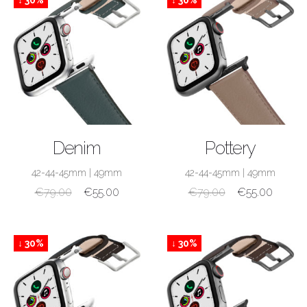
↓ 30%
↓ 30%
ACQUISTA
ACQUISTA
Denim
Pottery
42-44-45mm
|
49mm
42-44-45mm
|
49mm
€
79.00
€
55.00
€
79.00
€
55.00
↓ 30%
↓ 30%