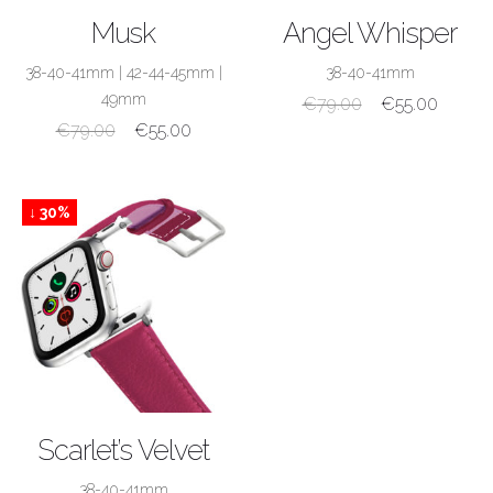
ACQUISTA
ACQUISTA
Musk
Angel Whisper
38-40-41mm
|
42-44-45mm
|
38-40-41mm
49mm
€
79.00
€
55.00
€
79.00
€
55.00
↓ 30%
ACQUISTA
Scarlet’s Velvet
38-40-41mm