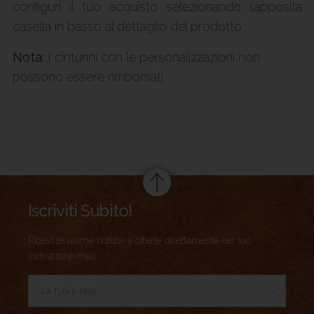
configuri il tuo acquisto selezionando l’apposita
casella in basso al dettaglio del prodotto.
Nota:
I cinturini con le personalizzazioni non
possono essere rimborsati
Summary
Iscriviti Subito!
Ricevi le ultime notizie e offerte direttamente nel tuo
indirizzo e-mail.
→
Author Rating