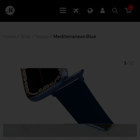
0
Home
/
Shop
/
Nappa
/
 Mediterranean Blue
1
/17