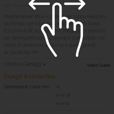
Tutto sulla compatibilità dei cinturini >
Mediterranean Blue, il cinturino in nappa realizzato
da Meridio per il tuo nuovo Apple Watch Series
8,ULTRA & SE e precedenti 7|6|5|4|3|2|1 è perfetto
per distinguersi senza esagerare. Compatibile con
casse di dimensioni 38/40/41 e quelle grandi
42/44/45/49 mm
Ulteriori Dettagli
Video Guida
Scegli il cinturino
Dimensione Case mm
49
41-40-38
45-44-42