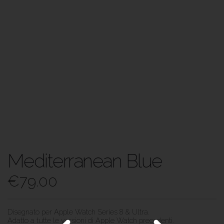
Mediterranean Blue
€
79.00
Disegnato per Apple Watch Series 8 & Ultra.
Adatto a tutte le versioni di Apple Watch precedenti.