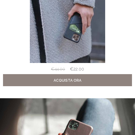
€
44.00
€
22.00
ACQUISTA ORA