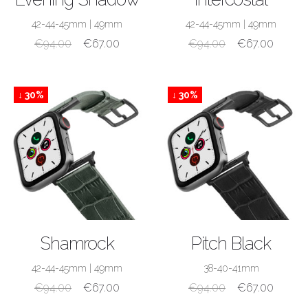
42-44-45mm
|
49mm
42-44-45mm
|
49mm
€
94.00
€
67.00
€
94.00
€
67.00
↓ 30%
↓ 30%
ACQUISTA
ACQUISTA
Shamrock
Pitch Black
42-44-45mm
|
49mm
38-40-41mm
€
94.00
€
67.00
€
94.00
€
67.00