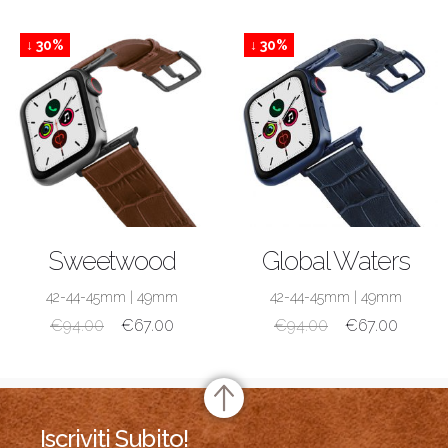
↓ 30%
↓ 30%
ACQUISTA
ACQUISTA
Sweetwood
Global Waters
42-44-45mm
|
49mm
42-44-45mm
|
49mm
€
94.00
€
67.00
€
94.00
€
67.00
Iscriviti Subito!