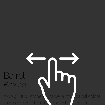
Barrel
€
22.00
Avvolgi il tuo iPhone in una pelle morbida dal colore
caldo ed elegante, un marrone chiaro con una