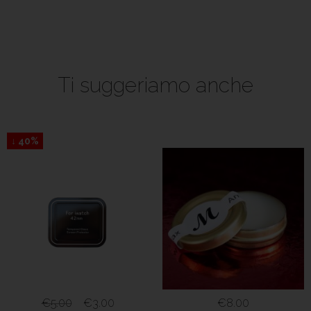
Ti suggeriamo anche
↓ 40%
€
5.00
€
3.00
€
8.00