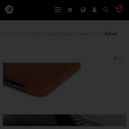
0
Home
/
Shop
/
Iphone leather cases
/
iPhone 11 Pro
/
 Barrel
1
/13