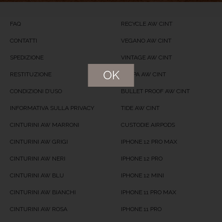
FAQ
RECYCLE AW CINT
CONTATTI
VEGANO AW CINT
SPEDIZIONE
VINTAGE AW CINT
OK
RESTITUZIONE
NAPPA AW CINT
CONDIZIONI D’USO
BULLET PROOF AW CINT
INFORMATIVA SULLA PRIVACY
TIDE AW CINT
CINTURINI AW MARRONI
CUSTODIE AIRPODS
CINTURINI AW GRIGI
IPHONE 12 PRO MAX
CINTURINI AW NERI
IPHONE 12 PRO
CINTURINI AW BLU
IPHONE 12 MINI
CINTURINI AW BIANCHI
IPHONE 11 PRO MAX
CINTURINI AW ROSA
IPHONE 11 PRO