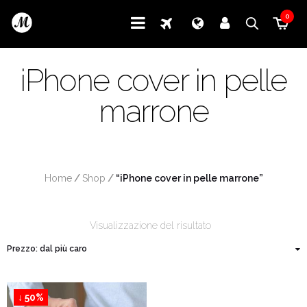
0
iPhone cover in pelle
marrone
Home
/
Shop
/
 “iPhone cover in pelle marrone”
Visualizzazione del risultato
↓ 50%