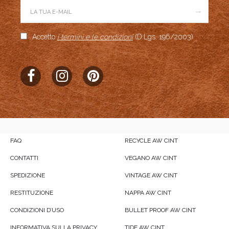
→
Accetto
i termini e le condizioni
(D.Lgs. 196/2003)
FAQ
RECYCLE AW CINT
CONTATTI
VEGANO AW CINT
SPEDIZIONE
VINTAGE AW CINT
RESTITUZIONE
NAPPA AW CINT
CONDIZIONI D’USO
BULLET PROOF AW CINT
INFORMATIVA SULLA PRIVACY
TIDE AW CINT