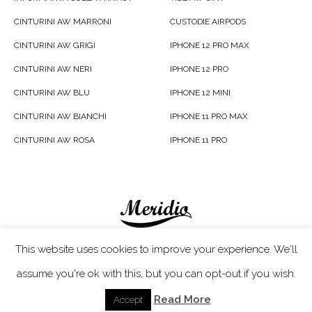
CINTURINI AW MARRONI
CUSTODIE AIRPODS
CINTURINI AW GRIGI
IPHONE 12 PRO MAX
CINTURINI AW NERI
IPHONE 12 PRO
CINTURINI AW BLU
IPHONE 12 MINI
CINTURINI AW BIANCHI
IPHONE 11 PRO MAX
CINTURINI AW ROSA
IPHONE 11 PRO
Meridio LTD © 2020
This website uses cookies to improve your experience. We'll
assume you're ok with this, but you can opt-out if you wish.
Servizio Clienti
- In caso di problemi non esitare a
scriverci a
customercare@meridioband.com
Read More
Accept