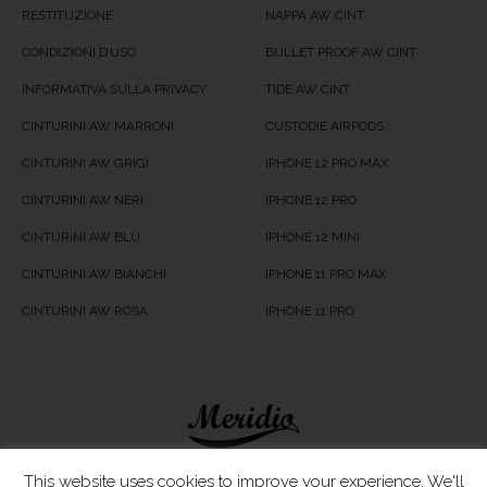
RESTITUZIONE
NAPPA AW CINT
CONDIZIONI D’USO
BULLET PROOF AW CINT
INFORMATIVA SULLA PRIVACY
TIDE AW CINT
CINTURINI AW MARRONI
CUSTODIE AIRPODS
CINTURINI AW GRIGI
IPHONE 12 PRO MAX
CINTURINI AW NERI
IPHONE 12 PRO
CINTURINI AW BLU
IPHONE 12 MINI
CINTURINI AW BIANCHI
IPHONE 11 PRO MAX
CINTURINI AW ROSA
IPHONE 11 PRO
Meridio LTD © 2020
This website uses cookies to improve your experience. We'll