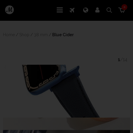
0
Home
/
Shop
/
38 mm
/
 Blue Cider
1
/14