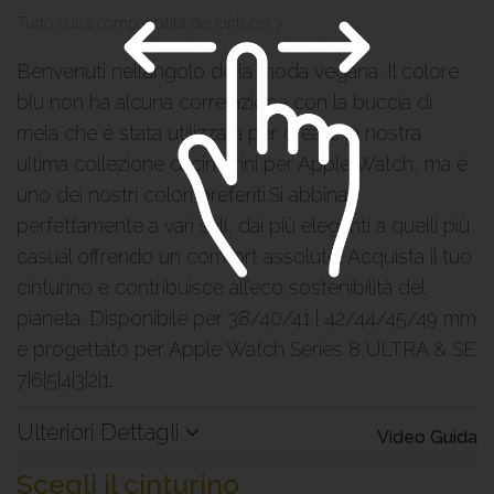
Tutto sulla compatibilità dei cinturini >
Benvenuti nell’angolo della moda vegana. Il colore
blu non ha alcuna correlazione con la buccia di
mela che è stata utilizzata per creare la nostra
ultima collezione di cinturini per Apple Watch, ma è
uno dei nostri colori preferiti.Si abbina
perfettamente a vari stili, dai più eleganti a quelli più
casual offrendo un comfort assoluto. Acquista il tuo
cinturino e contribuisce all’eco sostenibilità del
pianeta. Disponibile per 38/40/41 | 42/44/45/49 mm
e progettato per Apple Watch Series 8,ULTRA & SE
7|6|5|4|3|2|1.
Ulteriori Dettagli
Video Guida
Scegli il cinturino