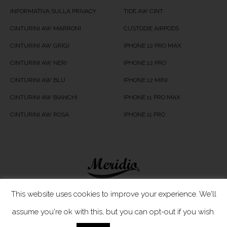
INFORMATIVA SULLA PRIVACY
TIDE AW CINT
CINTURINI AW MARRONI
CUSTODIE AIRPODS
CINTURINI AW GRIGI
IPHONE 12 PRO MAX
CINTURINI AW NERI
IPHONE 12 PRO
CINTURINI AW BLU
IPHONE 12 MINI
CINTURINI AW BIANCHI
IPHONE 11 PRO MAX
CINTURINI AW ROSA
IPHONE 11 PRO
Meridio LTD © 2020
This website uses cookies to improve your experience. We'll
assume you're ok with this, but you can opt-out if you wish.
Servizio Clienti
- In caso di problemi non esitare a