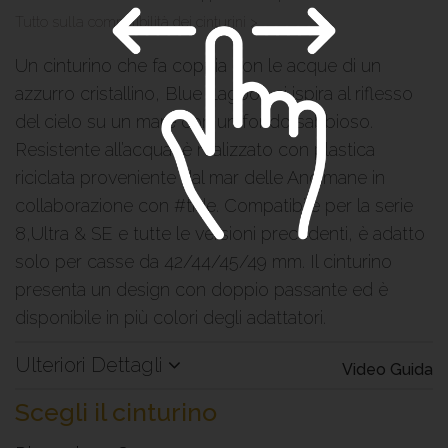
Tutto sulla compatibilità dei cinturini >
Un cinturino che fa coppia con le acque di un
azzurro cristallino, Blue Lagoon si ispira al riflesso
del cielo su un mare con un fondo sabbioso.
Resistente all’acqua, è realizzato con plastica
riciclata proveniente dal mar delle Andimane in
collaborazione con #tide. Compatibile per la serie
8,Ultra & SE e tutte le versioni precedenti, è adatto
solo per casse da 42/44/45/49 mm. Il cinturino
presenta un design con doppio passante ed è
disponibile in più colori degli adattatori.
Ulteriori Dettagli
Video Guida
Scegli il cinturino