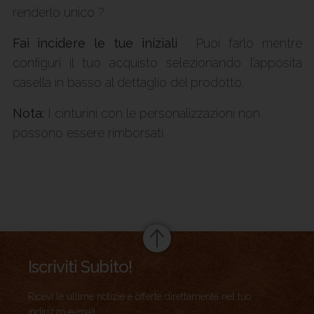
renderlo unico ?
Fai incidere le tue iniziali
. Puoi farlo mentre
configuri il tuo acquisto selezionando l’apposita
casella in basso al dettaglio del prodotto.
Nota:
I cinturini con le personalizzazioni non
possono essere rimborsati
Summary
Iscriviti Subito!
Ricevi le ultime notizie e offerte direttamente nel tuo
indirizzo e-mail.