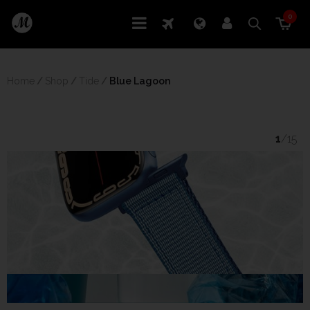
0
Home
/
Shop
/
Tide
/
 Blue Lagoon
1
/15