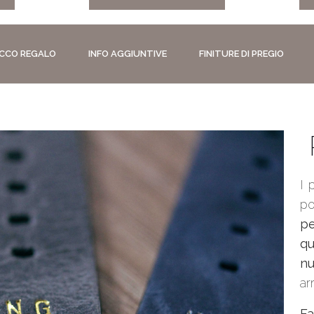
CCO REGALO
INFO AGGIUNTIVE
FINITURE DI PREGIO
I 
po
p
qu
n
ar
Fa