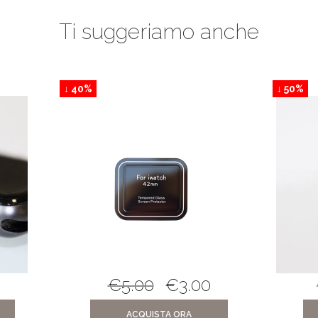
Ti suggeriamo anche
↓ 40%
↓ 50%
€
5.00
€
3.00
ACQUISTA ORA