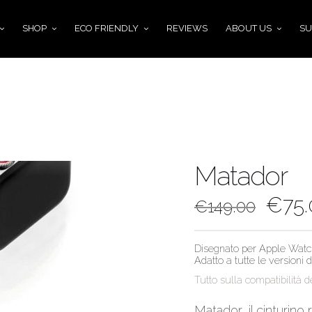
SHOP
ECO FRIENDLY
REVIEWS
ABOUT US
SU
Matador
€
75
€
149.00
Disegnato per Apple Watch
Adatto a tutte le versioni
Tutto sulla compatibilità de
Matador, il cinturino 