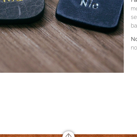
me
se
ba
No
no
or Rating
te Rating
no rating
based on
0
votes