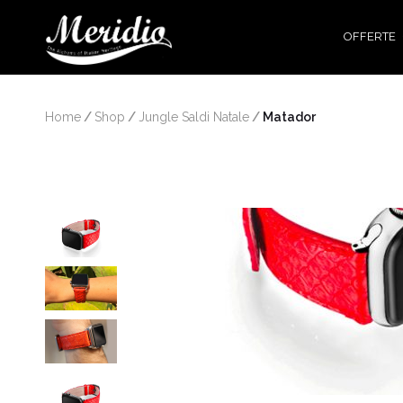
OFFERTE
Home
/
Shop
/
Jungle Saldi Natale
/
 Matador