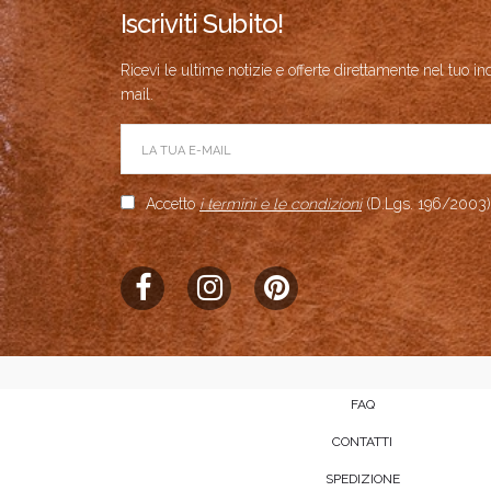
Br
Iscriviti Subito!
Prod
Ricevi le ultime notizie e offerte direttamente nel tuo in
mail.
Product Av
Accetto
i termini e le condizioni
(D.Lgs. 196/2003)
FAQ
CONTATTI
SPEDIZIONE