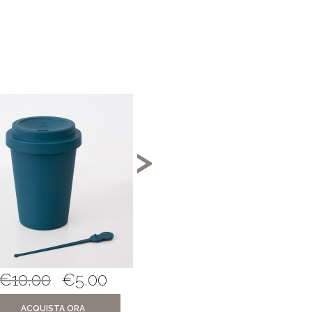
↓ 70%
>
€
10.00
€
5.00
€
29.00
€
9.0
ACQUISTA ORA
ACQUISTA ORA