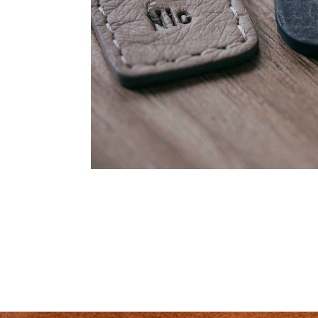
Summary
Auth
Aggrega