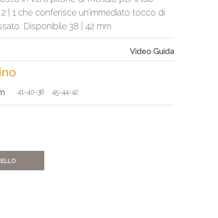
 2 | 1 che conferisce un’immediato tocco di
ssato. Disponibile 38 | 42 mm
Video Guida
rino
mm
41-40-38
45-44-42
RELLO