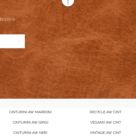
and Name
Meridio
uct Name
Matador
dirizzo e-
Price
USD
169
→
ailability
Available in Stock
CINTURINI AW MARRONI
RECYCLE AW CINT
CINTURINI AW GRIGI
VEGANO AW CINT
CINTURINI AW NERI
VINTAGE AW CINT