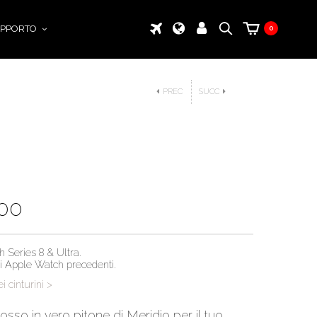
PPORTO
0
PREC
SUCC
.00
 Series 8 & Ultra.
 di Apple Watch precedenti.
i cinturini >
rosso in vero pitone di Meridio per il tuo