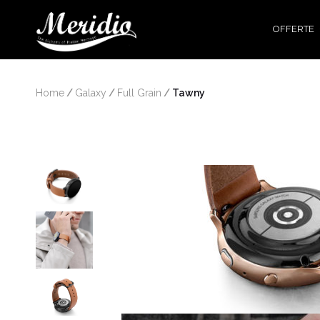
OFFERTE
Home
/
Galaxy
/
Full Grain
/
 Tawny