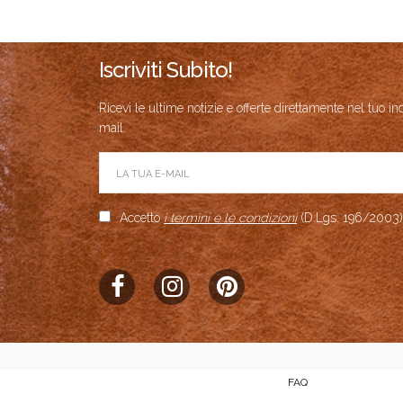
Aggrega
Br
Iscriviti Subito!
Prod
Ricevi le ultime notizie e offerte direttamente nel tuo in
mail.
Product Av
Accetto
i termini e le condizioni
(D.Lgs. 196/2003)
FAQ