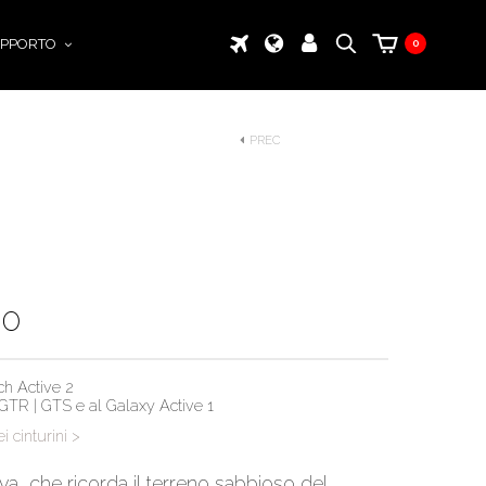
PPORTO
0
PREC
00
ch Active 2
 GTR | GTS e al Galaxy Active 1
i cinturini >
iva, che ricorda il terreno sabbioso del