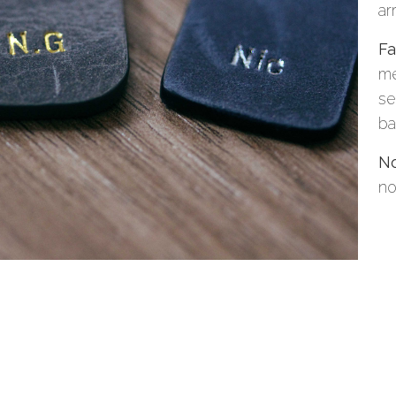
ar
Fa
me
se
ba
No
no
or Rating