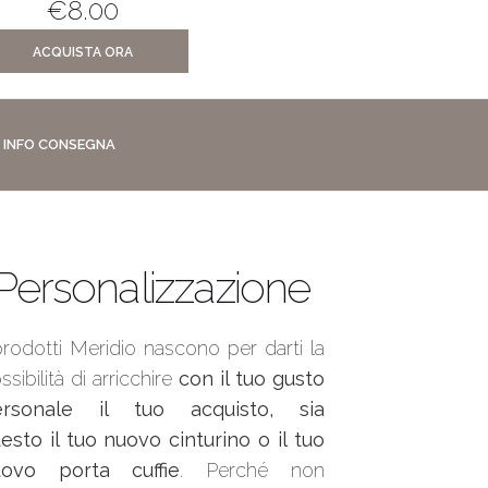
€
8.00
€
29.00
€
9.0
ACQUISTA ORA
ACQUISTA ORA
INFO CONSEGNA
Personalizzazione
prodotti Meridio nascono per darti la
ssibilità di arricchire
con il tuo gusto
ersonale il tuo acquisto, sia
esto il tuo nuovo cinturino o il tuo
uovo porta cuffie
. Perché non