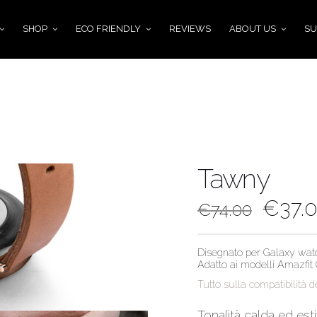
SHOP
ECO FRIENDLY
REVIEWS
ABOUT US
SU
Tawny
€
37.
€
74.00
Disegnato per Galaxy wat
Adatto ai modelli Amazfit
Tutto sulla compatibilità de
Tonalità calda ed est