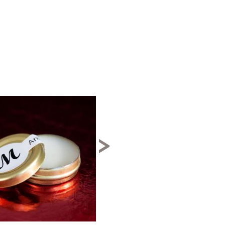
↓ 70%
>