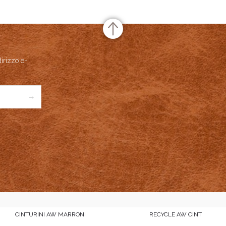
te Rating
no rating
based on
0
votes
and Name
MERIDIO
uct Name
Tawny
dirizzo e-
Price
USD
84
→
ailability
Available in Stock
CINTURINI AW MARRONI
RECYCLE AW CINT