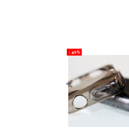
↓ 40%
<