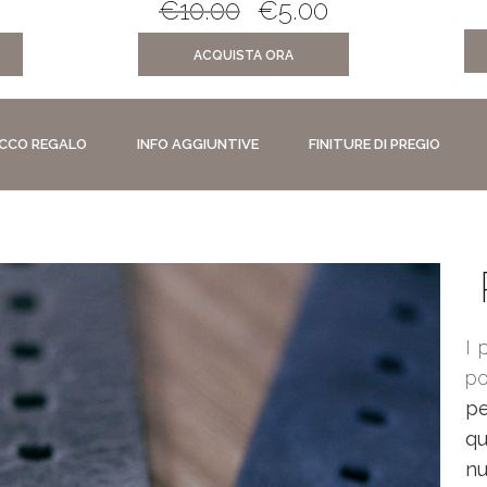
€
10.00
€
5.00
ACQUISTA ORA
CCO REGALO
INFO AGGIUNTIVE
FINITURE DI PREGIO
I 
po
p
qu
n