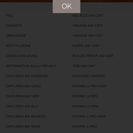
OK
Product Availability
Available in Stock
FAQ
RECYCLE AW CINT
CONTATTI
VEGANO AW CINT
SPEDIZIONE
VINTAGE AW CINT
RESTITUZIONE
NAPPA AW CINT
CONDIZIONI D’USO
BULLET PROOF AW CINT
INFORMATIVA SULLA PRIVACY
TIDE AW CINT
CINTURINI AW MARRONI
CUSTODIE AIRPODS
CINTURINI AW GRIGI
IPHONE 12 PRO MAX
CINTURINI AW NERI
IPHONE 12 PRO
CINTURINI AW BLU
IPHONE 12 MINI
CINTURINI AW BIANCHI
IPHONE 11 PRO MAX
CINTURINI AW ROSA
IPHONE 11 PRO