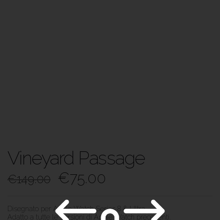
Vineyard Passage
€
75.00
€
149.00
Disegnato per Apple Watch Series 8 & Ultra.
Adatto a tutte le versioni di Apple Watch precedenti.