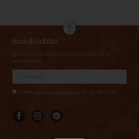
Summary
Iscriviti Subito!
Ricevi le ultime notizie e offerte direttamente nel tuo
indirizzo e-mail.
→
Author Rating
Accetto
i termini e le condizioni
(D.Lgs. 196/2003)
Aggregate Rating
no rating
based on
0
votes
Brand Name
Meridio
Product Name
Vineyard Passage
Price
USD
159