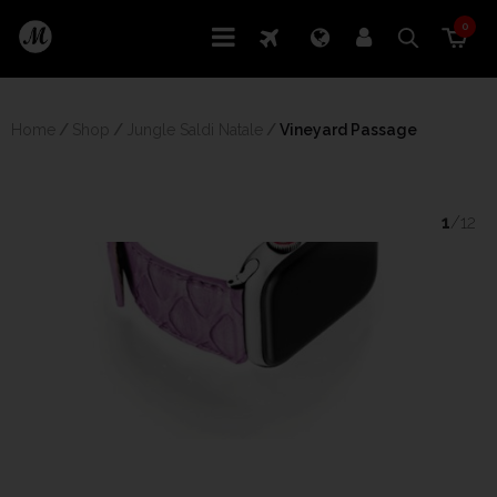
0
Home
/
Shop
/
Jungle Saldi Natale
/
 Vineyard Passage
1
/12