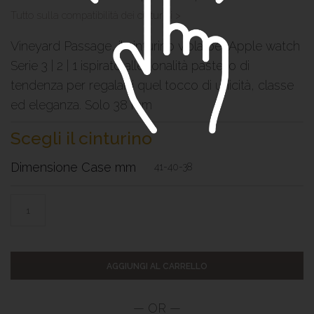
Tutto sulla compatibilità dei cinturini >
Vineyard Passage, il cinturino viola per Apple watch
Serie 3 | 2 | 1 ispirato alle tonalità pastello di
tendenza per regalarti quel tocco di unicità, classe
ed eleganza. Solo 38 mm
Scegli il cinturino
Dimensione Case mm
41-40-38
AGGIUNGI AL CARRELLO