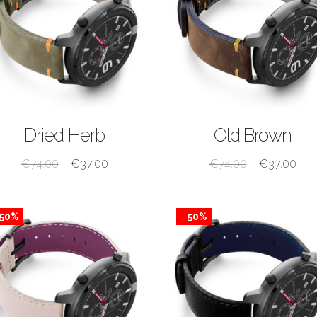
ACQUISTA
ACQUISTA
Dried Herb
Old Brown
€
74.00
€
37.00
€
74.00
€
37.00
 50%
↓ 50%