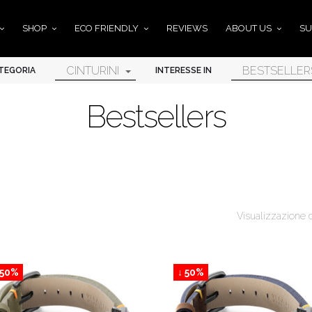
SHOP
ECO FRIENDLY
REVIEWS
ABOUT US
SU
CINTURINI
BESTSELLER
TEGORIA
INTERESSE IN
Bestsellers
Visualizzazione di 
 50%
↓ 50%