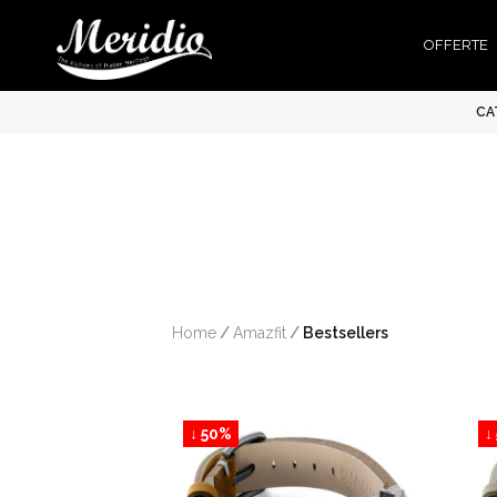
OFFERTE
CA
Home
/
Amazfit
/
 Bestsellers
↓ 50%
↓