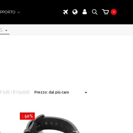
PPORTO
0
S
tutti i 8 risultati
↓ 50%