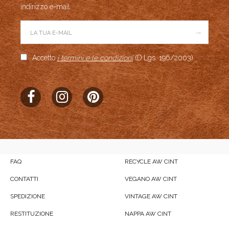
indirizzo e-mail.
→
Accetto
i termini e le condizioni
(D.Lgs. 196/2003)
FAQ
RECYCLE AW CINT
CONTATTI
VEGANO AW CINT
SPEDIZIONE
VINTAGE AW CINT
RESTITUZIONE
NAPPA AW CINT