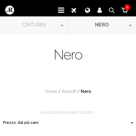
0
CINTURINI
NERO
Nero
Home
/
Amazfit
/
 Nero
Visualizzazione del risultato