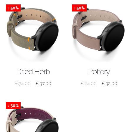
↓ 50%
↓ 50%
ACQUISTA
ACQUISTA
Dried Herb
Pottery
€
74.00
€
37.00
€
64.00
€
32.00
↓ 50%