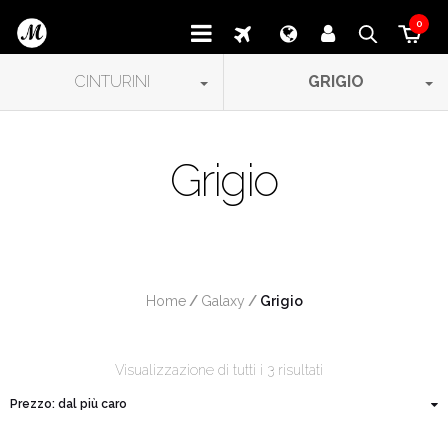
0
CINTURINI
GRIGIO
Grigio
Home
/
Galaxy
/
 Grigio
Visualizzazione di tutti i 3 risultati