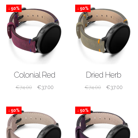
↓ 50%
↓ 50%
ACQUISTA
ACQUISTA
Colonial Red
Dried Herb
€
74.00
€
37.00
€
74.00
€
37.00
↓ 50%
↓ 50%