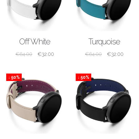
ACQUISTA
ACQUISTA
Off White
Turquoise
€
64.00
€
32.00
€
64.00
€
32.00
↓ 50%
↓ 50%