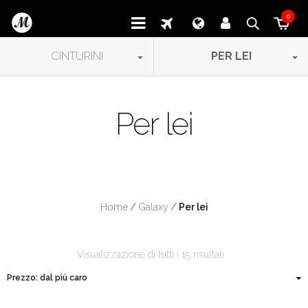
0
CINTURINI
PER LEI
Per lei
Home
/
Galaxy
/
 Per lei
Visualizzazione di tutti i 15 risultati