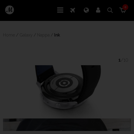
0
Home
/
Galaxy
/
Nappa
/
 Ink
1
/10