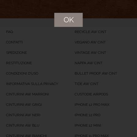
Price
USD
74
OK
Product Availability
Available in Stock
FAQ
RECYCLE AW CINT
CONTATTI
VEGANO AW CINT
SPEDIZIONE
VINTAGE AW CINT
RESTITUZIONE
NAPPA AW CINT
CONDIZIONI D’USO
BULLET PROOF AW CINT
INFORMATIVA SULLA PRIVACY
TIDE AW CINT
CINTURINI AW MARRONI
CUSTODIE AIRPODS
CINTURINI AW GRIGI
IPHONE 12 PRO MAX
CINTURINI AW NERI
IPHONE 12 PRO
CINTURINI AW BLU
IPHONE 12 MINI
CINTURINI AW BIANCHI
IPHONE 11 PRO MAX