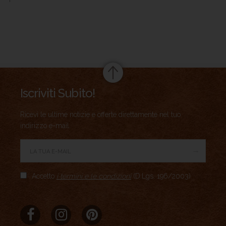
Summary
Iscriviti Subito!
Ricevi le ultime notizie e offerte direttamente nel tuo
indirizzo e-mail.
→
Author Rating
Accetto
i termini e le condizioni
(D.Lgs. 196/2003)
Aggregate Rating
no rating
based on
0
votes
Brand Name
MERIDIO
Product Name
Ink