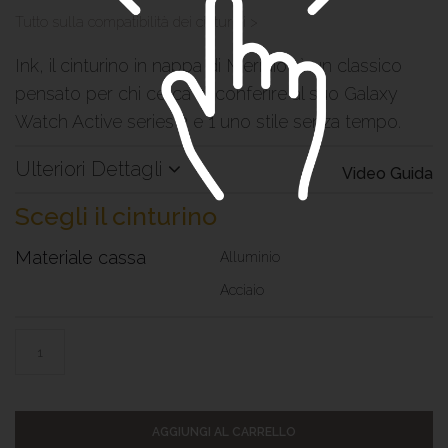
Tutto sulla compatibilità dei cinturini >
Ink, il cinturino in nappa di Meridio, è un classico
pensato per chi cerca di conferire al suo Galaxy
Watch Active series 2 e 1 uno stile senza tempo.
Ulteriori Dettagli
Video Guida
Scegli il cinturino
Materiale cassa
Alluminio
Acciaio
AGGIUNGI AL CARRELLO