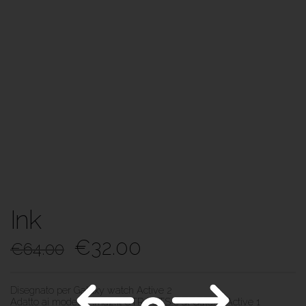
Ink
€
32.00
€
64.00
Disegnato per Galaxy watch Active 2
Adatto ai modelli Amazfit GTR | GTS e al Galaxy Active 1