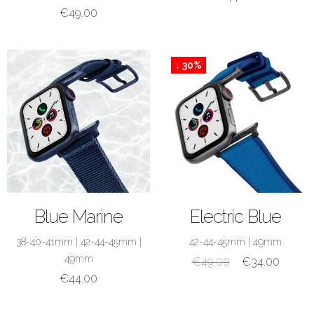
€
49.00
↓ 30%
ACQUISTA
ACQUISTA
Blue Marine
Electric Blue
38-40-41mm
|
42-44-45mm
|
42-44-45mm
|
49mm
49mm
€
49.00
€
34.00
€
44.00