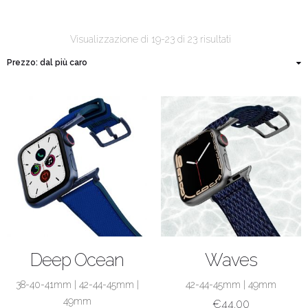
Visualizzazione di 19-23 di 23 risultati
ACQUISTA
ACQUISTA
Deep Ocean
Waves
38-40-41mm
|
42-44-45mm
|
42-44-45mm
|
49mm
49mm
€
44.00