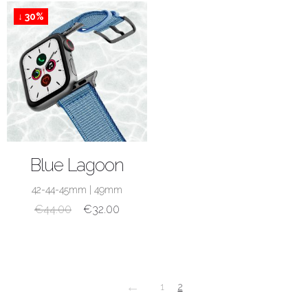
↓ 30%
ACQUISTA
Blue Lagoon
42-44-45mm
|
49mm
€
44.00
€
32.00
←
1
2