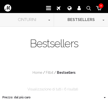
0
CINTURINI
BESTSELLERS
Bestsellers
Home
/
Fitbit
/
 Bestsellers
Visualizzazione di tutti i 6 risultati