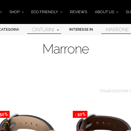
SHOP
ECO FRIENDLY
REVIEWS
ABOUT US
SU
CINTURINI
MARRONE
CATEGORIA
INTERESSE IN
Marrone
Visualizzazione di 
 50%
↓ 50%