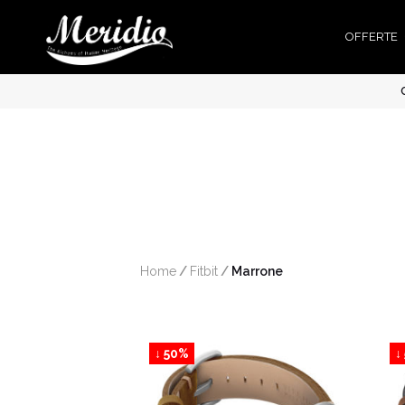
OFFERTE
Home
/
Fitbit
/
 Marrone
↓ 50%
↓