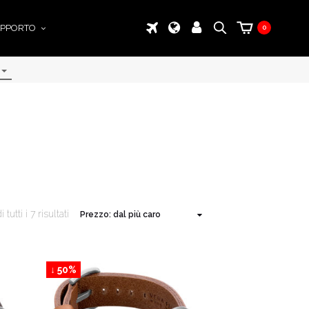
PPORTO
0
tutti i 7 risultati
↓ 50%