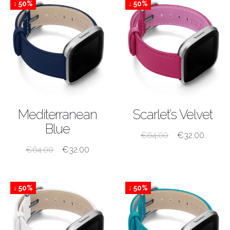
↓ 50%
↓ 50%
ACQUISTA
ACQUISTA
Mediterranean
Scarlet’s Velvet
Blue
€
64.00
€
32.00
€
64.00
€
32.00
↓ 50%
↓ 50%