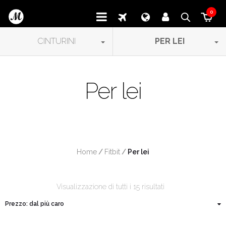
0
CINTURINI
PER LEI
Per lei
Home
/
Fitbit
/
 Per lei
Visualizzazione di tutti i 15 risultati