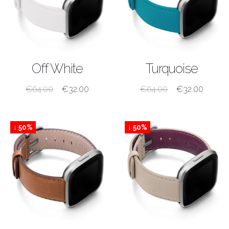
ACQUISTA
ACQUISTA
Off White
Turquoise
€
64.00
€
32.00
€
64.00
€
32.00
↓ 50%
↓ 50%